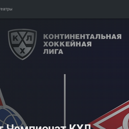
театры
т Чемпионат КХЛ.