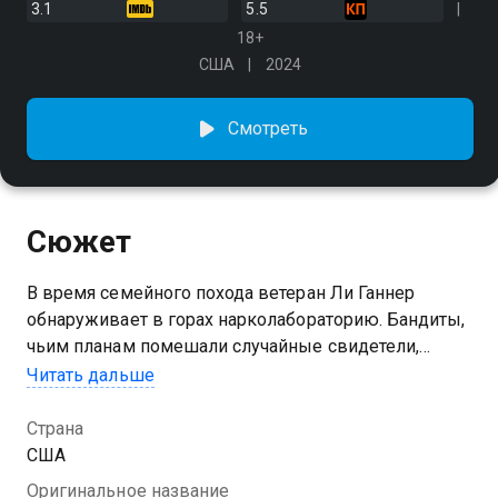
3.1
5.5
18+
США
2024
Смотреть
Сюжет
В время семейного похода ветеран Ли Ганнер
обнаруживает в горах нарколабораторию. Бандиты,
чьим планам помешали случайные свидетели,
похищают сыновей мужчины, вынуждая того
Читать дальше
вспомнить боевое прошлое
Страна
США
Оригинальное название