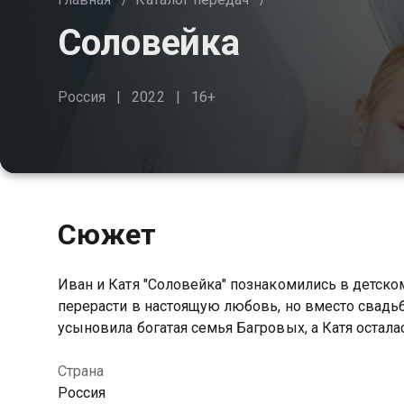
Соловейка
Россия
2022
16+
Сюжет
Иван и Катя "Соловейка" познакомились в детск
перерасти в настоящую любовь, но вместо свадь
усыновила богатая семья Багровых, а Катя остал
Страна
Россия