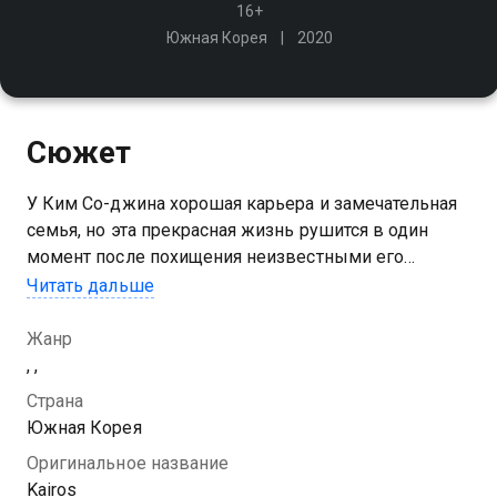
16+
Южная Корея
2020
Сюжет
У Ким Со-джина хорошая карьера и замечательная
семья, но эта прекрасная жизнь рушится в один
момент после похищения неизвестными его
маленькой дочери. Мужчина впадает в отчаяние,
Читать дальше
когда внезапно получает возможность связаться с
человеком в прошлом
Жанр
, ,
Страна
Южная Корея
Оригинальное название
Kairos