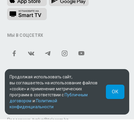
МЫ В СОЦСЕТЯХ
Продолжая использовать сайт,
Теле и видеоконтент TV+ предоставлен ТОО «ALACAST»
вы соглашаетесь на использование файлов
(Государственная лицензия № 12016823 от 22.11.2012).
«cookie» и применение метрических
ОК
программ в соответствии с
Публичным
В рамках услуги «Видео по подписке» для «Пакета
договором
и
Политикой
фильмов и сериалов tv+» контент предоставляется
конфиденциальности
онлайн-кинотеатром MEGOGO.
Поддержка: tvplus@telecom.kz
UUID: 1749e2dd-0290-4fba-8282-4f59c837ea88