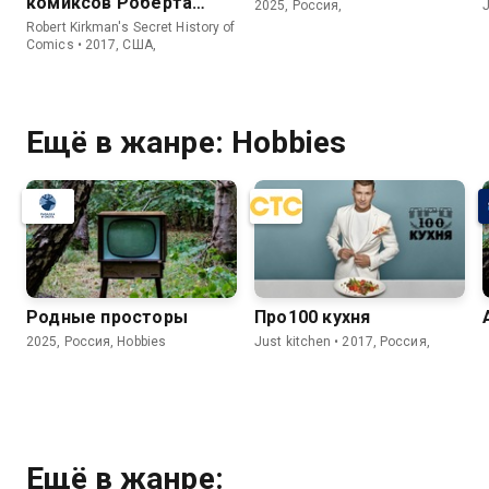
комиксов Роберта
2025, Россия,
J
Киркмана
Robert Kirkman's Secret History of
Comics • 2017, США,
Ещё в жанре: Hobbies
Pодные просторы
Про100 кухня
2025, Россия, Hobbies
Just kitchen • 2017, Россия,
Ещё в жанре: