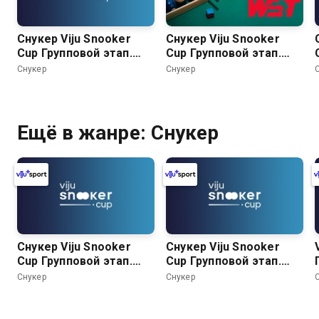
Снукер Viju Snooker
Снукер Viju Snooker
Cup Групповой этап.
Cup Групповой этап.
Часть 3. Группа А:
Часть 4 Группа A:
Снукер
Снукер
Алексей Корень -
Арсений Королев -
Арсений Королев.
Андрей Карасов. Группа
Группа B: Иван
B: Микаэл Нерсисян -
Каковский - Артём
Сергей Луцкер
Ещё в жанре: Снукер
Истомин
Снукер Viju Snooker
Снукер Viju Snooker
Cup Групповой этап.
Cup Групповой этап.
Часть 6 Группа A:
Часть 3. Группа А:
Снукер
Снукер
Андрей Гладык -
Алексей Корень -
Алексей Корень. Группа
Арсений Королев.
B: Сергей Луцкер -
Группа B: Иван