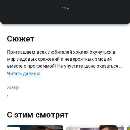
12+
Сюжет
Приглашаем всех любителей хоккея окунуться в
мир ледовых сражений и невероятных эмоций
вместе с программой! Не упустите шанс оказаться в
центре событий крупнейшей европейской
Читать дальше
хоккейной лиги!
Жанр
Посмотреть онлайн 1 сезон сериала Вселенная
,
хоккея вы можете совершенно бесплатно в
хорошем HD качестве на Казахтелеком
С этим смотрят