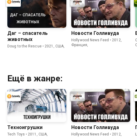
Даг – спасатель
Новости Голливуда
животных
Hollywood News Feed • 2012,
C
Франция,
Doug to the Rescue • 2021, США,
Ещё в жанре:
Техноигрушки
Новости Голливуда
Tech Toys • 2011, США,
Hollywood News Feed • 2012,
L