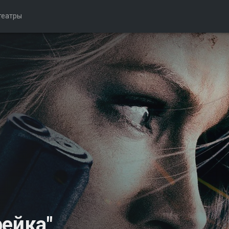
театры
рейка"