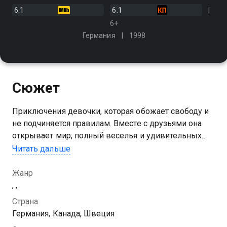
6.1
6.1
6+
Германия
1998
Сюжет
Приключения девочки, которая обожает свободу и
не подчиняется правилам. Вместе с друзьями она
открывает мир, полный веселья и удивительных
событий, показывая, что дружба и фантазия не
Читать дальше
знают границ
Жанр
Посмотреть онлайн 1 сезон сериала Пеппи Длинный
, ,
чулок вы можете совершенно бесплатно в
Страна
хорошем HD качестве на Казахтелеком
Германия, Канада, Швеция