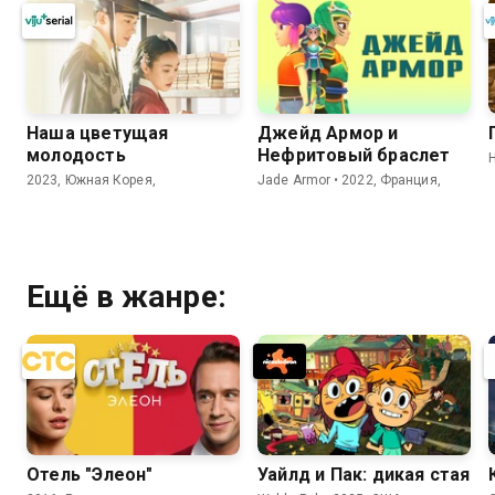
Наша цветущая
Джейд Армор и
молодость
Нефритовый браслет
H
2023, Южная Корея,
Jade Armor • 2022, Франция,
Ещё в жанре:
Отель "Элеон"
Уайлд и Пак: дикая стая