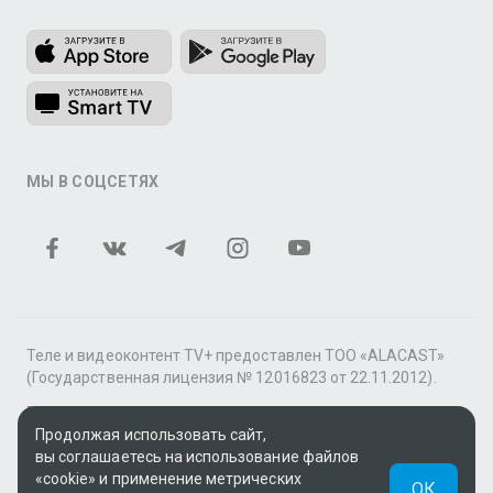
МЫ В СОЦСЕТЯХ
Теле и видеоконтент TV+ предоставлен ТОО «ALACAST»
(Государственная лицензия № 12016823 от 22.11.2012).
В рамках услуги «Видео по подписке» для «Пакета
Продолжая использовать сайт,
фильмов и сериалов tv+» контент предоставляется
вы соглашаетесь на использование файлов
онлайн-кинотеатром MEGOGO.
«cookie» и применение метрических
ОК
Поддержка: tvplus@telecom.kz