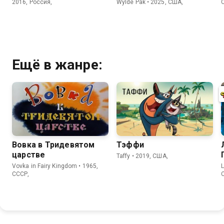
2016, Россия,
Wylde Pak • 2025, США,
Ещё в жанре:
Вовка в Тридевятом
Тэффи
царстве
Taffy • 2019, США,
Vovka in Fairy Kingdom • 1965,
L
СССР,