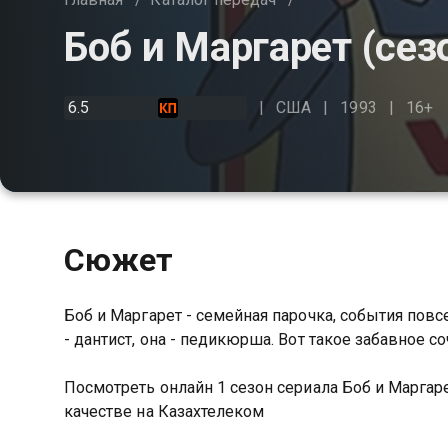
Боб и Маргарет (сез
6.5
США
1993
16+
Сюжет
Боб и Маргарет - семейная парочка, события повс
- дантист, она - педикюрша. Вот такое забавное с
Посмотреть онлайн 1 сезон сериала Боб и Марга
качестве на Казахтелеком