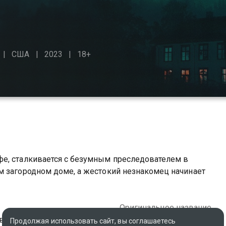
США
2023
18+
е, сталкивается с безумным преследователем в
м загородном доме, а жестокий незнакомец начинает
Оригинальное название
вегия
Dark Windows
Продолжая использовать сайт, вы соглашаетесь