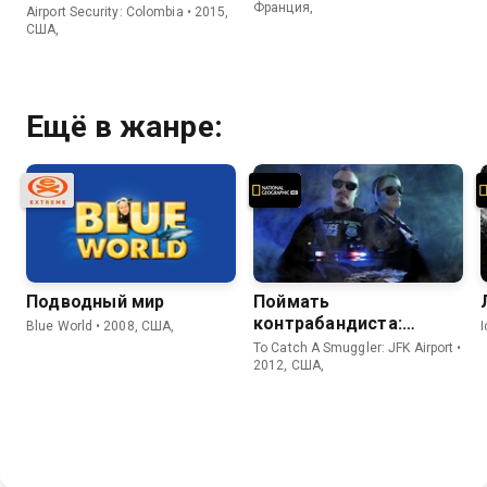
Франция,
Airport Security: Colombia • 2015,
США,
Ещё в жанре:
Подводный мир
Поймать
контрабандиста:
Blue World • 2008, США,
Аэропорт Кеннеди
To Catch A Smuggler: JFK Airport •
2012, США,