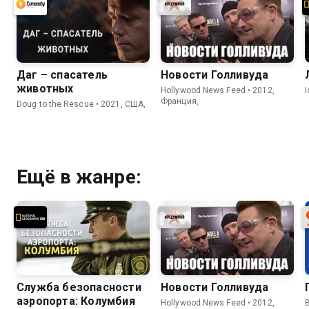
Даг – спасатель
Новости Голливуда
животных
Hollywood News Feed • 2012,
Франция,
Doug to the Rescue • 2021, США,
Ещё в жанре:
Служба безопасности
Новости Голливуда
аэропорта: Колумбия
Hollywood News Feed • 2012,
B