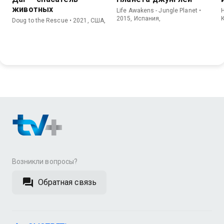
животных
Life Awakens - Jungle Planet •
H
2015, Испания,
Doug to the Rescue • 2021, США,
Возникли вопросы?
Обратная связь