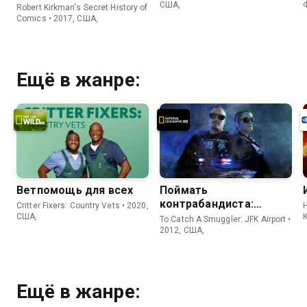
Киркмана
США,
Robert Kirkman's Secret History of
Comics • 2017, США,
Ещё в жанре:
Ветпомощь для всех
Поймать
контрабандиста:
Critter Fixers: Country Vets • 2020,
H
Аэропорт Кеннеди
США,
To Catch A Smuggler: JFK Airport •
2012, США,
Ещё в жанре: