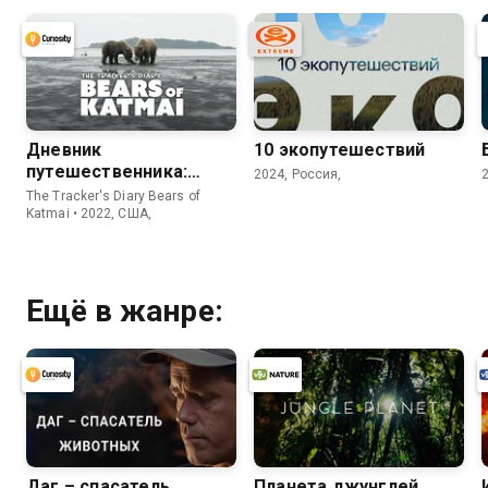
Дневник
10 экопутешествий
путешественника:
2024, Россия,
Медведи Катмая
The Tracker's Diary Bears of
Katmai • 2022, США,
Ещё в жанре:
Даг – спасатель
Планета джунглей