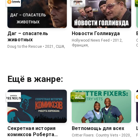
Даг – спасатель
Новости Голливуда
животных
Hollywood News Feed • 2012,
C
Франция,
Doug to the Rescue • 2021, США,
Ещё в жанре:
Секретная история
Ветпомощь для всех
комиксов Роберта
Critter Fixers: Country Vets • 2020,
F