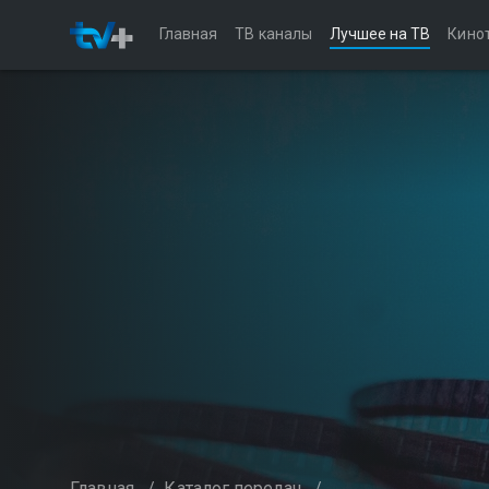
Главная
ТВ каналы
Лучшее на ТВ
Кино
Главная
/
Каталог передач
/