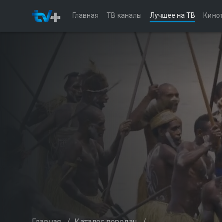
Главная
ТВ каналы
Лучшее на ТВ
Кино
Главная
/
Каталог передач
/