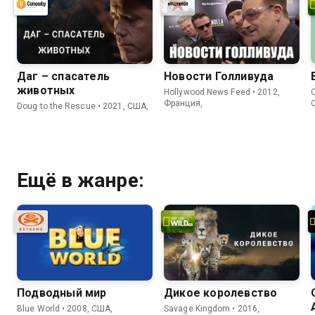
Даг – спасатель
Новости Голливуда
животных
Hollywood News Feed • 2012,
C
Франция,
Doug to the Rescue • 2021, США,
Ещё в жанре:
Подводный мир
Дикое королевство
Blue World • 2008, США,
Savage Kingdom • 2016,