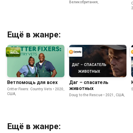
Великобритания,
O
Ещё в жанре:
Ветпомощь для всех
Даг – спасатель
животных
Critter Fixers: Country Vets • 2020,
S
США,
Doug to the Rescue • 2021, США,
Ещё в жанре: