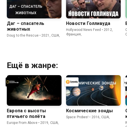
Даг – спасатель
Новости Голливуда
животных
Hollywood News Feed • 2012,
C
Франция,
Doug to the Rescue • 2021, США,
Ещё в жанре:
Европа с высоты
Космические зонды
птичьего полёта
Space Probes! • 2016, США,
Europe From Above • 2019, США,
R