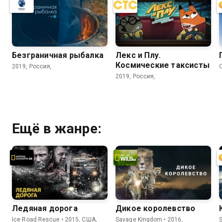
Безгрaничнaя pыбалка
Лекс и Плу.
Космические таксисты
2019, Россия,
C
2019, Россия,
Ещё в жанре:
Ледяная дорога
Дикое королевство
Ice Road Rescue • 2015, США,
Savage Kingdom • 2016,
S