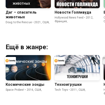
Даг – спасатель
Новости Голливуда
животных
Hollywood News Feed • 2012,
C
Франция,
Doug to the Rescue • 2021, США,
Ещё в жанре:
Космические зонды
Техноигрушки
Space Probes! • 2016, США,
Tech Toys • 2011, США,