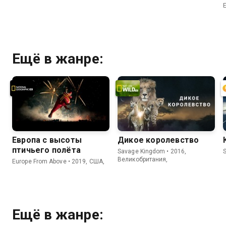
Ещё в жанре:
Европа с высоты
Дикое королевство
птичьего полёта
Savage Kingdom • 2016,
S
Великобритания,
Europe From Above • 2019, США,
Ещё в жанре: