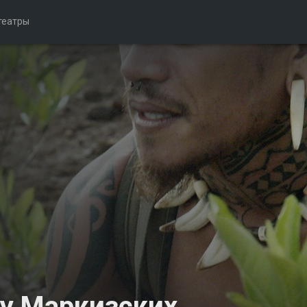
театры
у Маркизских