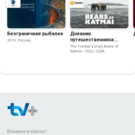
Безгрaничнaя pыбалка
Дневник
путешественника:
2019, Россия,
Медведи Катмая
The Tracker's Diary Bears of
Katmai • 2022, США,
Возникли вопросы?