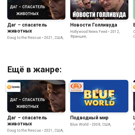
Даг – спасатель
Новости Голливуда
животных
Hollywood News Feed • 2012,
C
Франция,
Doug to the Rescue • 2021, США,
Ещё в жанре:
Даг – спасатель
Подводный мир
животных
Blue World • 2008, США,
F
Doug to the Rescue • 2021, США,