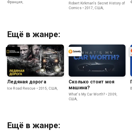
Киркмана
Франция,
Robert Kirkman's Secret History of
Comics • 2017, США,
Ещё в жанре:
Ледяная дорога
Сколько стоит моя
машина?
Ice Road Rescue • 2015, США,
B
What's My Car Worth? • 2009,
США,
Ещё в жанре: