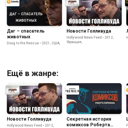
Даг – спасатель
Новости Голливуда
животных
Hollywood News Feed • 2012,
Франция,
Doug to the Rescue • 2021, США,
Ещё в жанре:
Новости Голливуда
Секретная история
комиксов Роберта
Hollywood News Feed • 2012,
F