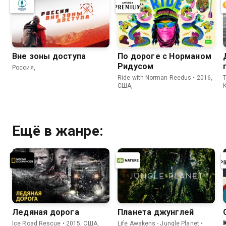
Вне зоны доступа
По дороге с Норманом
Ридусом
Россия,
Ride with Norman Reedus • 2016,
T
США,
Ещё в жанре:
Ледяная дорога
Планета джунглей
Ice Road Rescue • 2015, США,
Life Awakens - Jungle Planet •