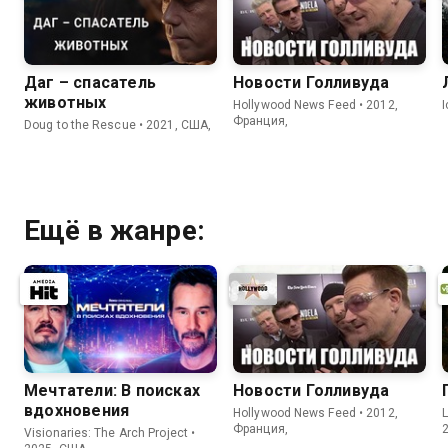
Даг – спасатель
Новости Голливуда
животных
Hollywood News Feed • 2012,
Франция,
Doug to the Rescue • 2021, США,
Ещё в жанре:
Мечтатели: В поисках
Новости Голливуда
вдохновения
Hollywood News Feed • 2012,
L
Франция,
Visionaries: The Arch Project •