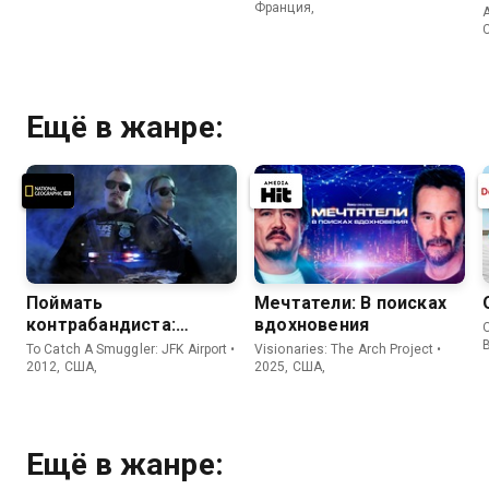
Франция,
A
Ещё в жанре:
Поймать
Мечтатели: В поисках
контрабандиста:
вдохновения
O
Аэропорт Кеннеди
To Catch A Smuggler: JFK Airport •
Visionaries: The Arch Project •
2012, США,
2025, США,
Ещё в жанре: