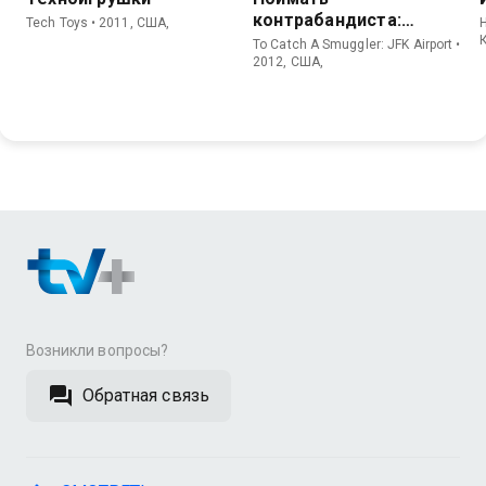
контрабандиста:
Tech Toys • 2011, США,
H
Аэропорт Кеннеди
To Catch A Smuggler: JFK Airport •
2012, США,
Возникли вопросы?
Обратная связь