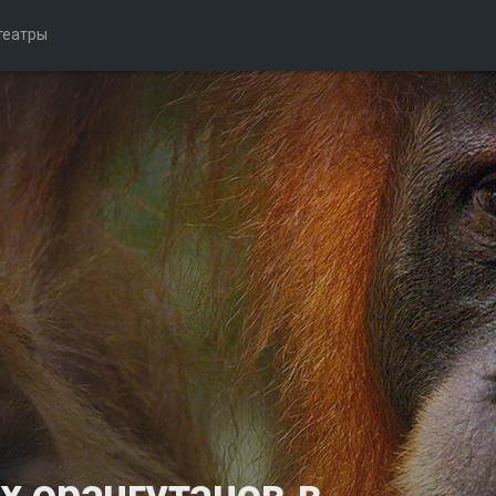
театры
 орангутанов в