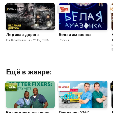
Ледяная дорога
Белая амазонка
Ice Road Rescue • 2015, США,
Россия,
R
Ещё в жанре:
Ветпомощь для всех
Операция "Ой!"