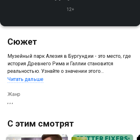
12+
Сюжет
Музейный парк Алезия в Бургундии - это место, где
история Древнего Рима и Галлии становится
реальностью. Узнайте о значении этого
исторического комплекса и его роли в археологии
Читать дальше
Жанр
, , ,
С этим смотрят