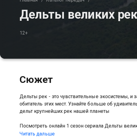
Дельты великих рек 
12+
Сюжет
Дельты рек - это чувствительные экосистемы, и 
обитатель этих мест. Узнайте больше об удивите
дельт крупнейших рек нашей планеты
Посмотреть онлайн 1 сезон сериала Дельты вел
HD качестве на Казахтелеком
Читать дальше