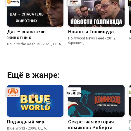
Даг – спасатель
Новости Голливуда
животных
Hollywood News Feed • 2012,
Франция,
Doug to the Rescue • 2021, США,
Ещё в жанре:
Подводный мир
Секретная история
комиксов Роберта
Blue World • 2008, США,
L