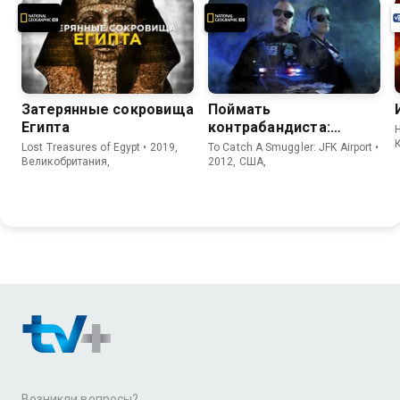
Затерянные сокровища
Поймать
Египта
контрабандиста:
H
Аэропорт Кеннеди
Lost Treasures of Egypt • 2019,
To Catch A Smuggler: JFK Airport •
Великобритания,
2012, США,
Возникли вопросы?