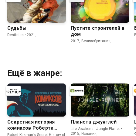
Судьбы
Пустите строителей в
дом
Destinies • 2021,
2017, Великобритания,
Ещё в жанре:
Секретная история
Планета джунглей
комиксов Роберта
Life Awakens - Jungle Planet •
F
Киркмана
2015, Испания,
Robert Kirkman's Secret History of