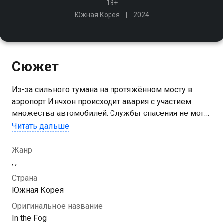
18+
Южная Корея
2024
Сюжет
Из-за сильного тумана на протяжённом мосту в
аэропорт Инчхон происходит авария с участием
множества автомобилей. Службы спасения не могут
быстро добраться до места происшествия, и
Читать дальше
вдобавок на свободу вырываются собаки-убийцы
Жанр
, ,
Страна
Южная Корея
Оригинальное название
In the Fog