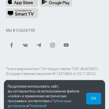
МЫ В СОЦСЕТЯХ
Теле и видеоконтент TV+ предоставлен ТОО «ALACAST»
(Государственная лицензия № 12016823 от 22.11.2012).
В рамках услуги «Видео по подписке» для «Пакета
Продолжая использовать сайт,
фильмов и сериалов tv+» контент предоставляется
вы соглашаетесь на использование файлов
онлайн-кинотеатром MEGOGO.
«cookie» и применение метрических
ОК
Поддержка: tvplus@telecom.kz
программ в соответствии с
Публичным
договором
и
Политикой
UUID: d2b273b1-cdad-4718-a7b5-98865e84c99c