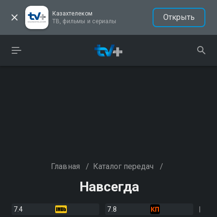
Казахтелеком
Открыть
ТВ, фильмы и сериалы
Главная
/
Каталог передач
/
Навсегда
7.4
7.8