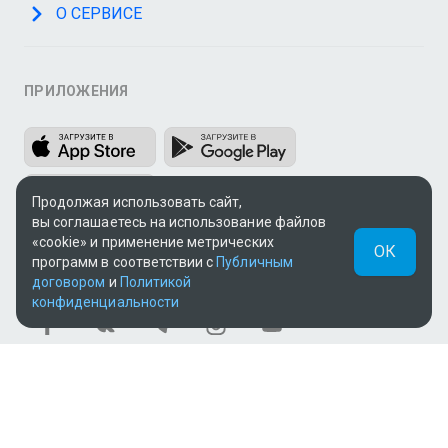
О СЕРВИСЕ
ПРИЛОЖЕНИЯ
Продолжая использовать сайт,
вы соглашаетесь на использование файлов
«cookie» и применение метрических
ОК
программ в соответствии с
Публичным
МЫ В СОЦСЕТЯХ
договором
и
Политикой
конфиденциальности
Теле и видеоконтент TV+ предоставлен ТОО «ALACAST»
(Государственная лицензия № 12016823 от 22.11.2012).