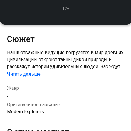
12+
Сюжет
Наши отважные ведущие погрузятся в мир древних
цивилизаций, откроют тайны дикой природы и
расскажут истории удивительных людей. Вас ждут
уникальные кадры, невероятные открытия и море
Читать дальше
адреналина!
Жанр
,
Оригинальное название
Modern Explorers