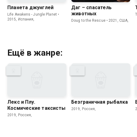
Планета джунглей
Даг – спасатель
животных
Life Awakens - Jungle Planet •
2015, Испания,
Doug to the Rescue • 2021, США,
Ещё в жанре:
Лекс и Плу.
Безгрaничнaя pыбалка
Космические таксисты
2019, Россия,
2019, Россия,