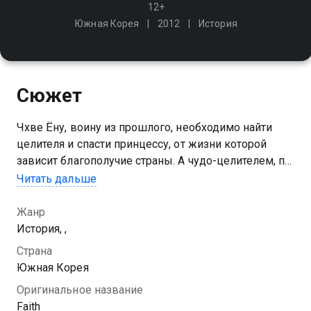
12+
Южная Корея
2012
История
Сюжет
Чхве Ёну, воину из прошлого, необходимо найти
целителя и спасти принцессу, от жизни которой
зависит благополучие страны. А чудо-целителем, по
его мнению, окажется пластический хирург Ю Ын-
Читать дальше
су, которой предстоит путешествие в далёкое
прошлое
Жанр
История, ,
Посмотреть онлайн 1 сезон сериала Вера вы
Страна
можете совершенно бесплатно в хорошем HD
Южная Корея
качестве на Казахтелеком
Оригинальное название
Faith