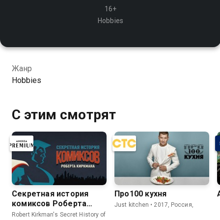
16+
Hobbies
Жанр
Hobbies
С этим смотрят
Секретная история
Про100 кухня
комиксов Роберта
Just kitchen • 2017, Россия,
Киркмана
Robert Kirkman's Secret History of