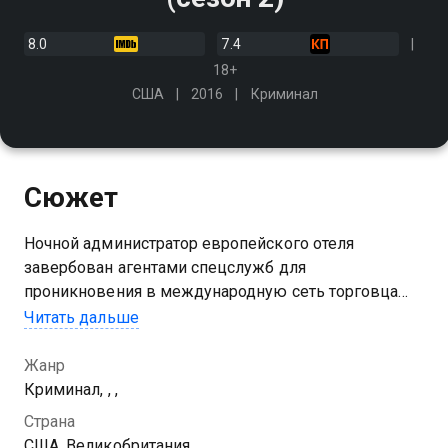
8.0
7.4
18+
США
2016
Криминал
Сюжет
Ночной администратор европейского отеля
завербован агентами спецслужб для
проникновения в международную сеть торговца
оружием
Читать дальше
Посмотреть онлайн 2 сезон сериала Ночной
Жанр
администратор вы можете совершенно бесплатно в
Криминал, , ,
хорошем HD качестве на Казахтелеком
Страна
США, Великобритания