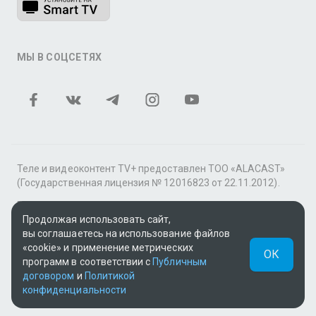
МЫ В СОЦСЕТЯХ
Теле и видеоконтент TV+ предоставлен ТОО «ALACAST»
(Государственная лицензия № 12016823 от 22.11.2012).
В рамках услуги «Видео по подписке» для «Пакета
Продолжая использовать сайт,
фильмов и сериалов tv+» контент предоставляется
вы соглашаетесь на использование файлов
онлайн-кинотеатром MEGOGO.
«cookie» и применение метрических
ОК
Поддержка: tvplus@telecom.kz
программ в соответствии с
Публичным
договором
и
Политикой
UUID: 6bb35e9a-e6d6-41f4-b9d4-91074d73f229
конфиденциальности
v3.9.15
|
SSR