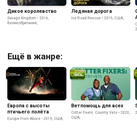
Дикое королевство
Ледяная дорога
Savage Kingdom • 2016,
Ice Road Rescue • 2015, США,
Великобритания,
O
Ещё в жанре:
Европа с высоты
Ветпомощь для всех
птичьего полёта
Critter Fixers: Country Vets • 2020,
США,
Europe From Above • 2019, США,