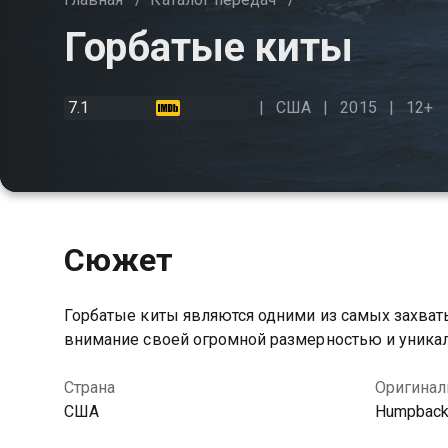
Горбатые киты
7.1
США
2015
12+
Сюжет
Горбатые киты являются одними из самых захва
внимание своей огромной размерностью и уника
Страна
Оригинал
США
Humpback