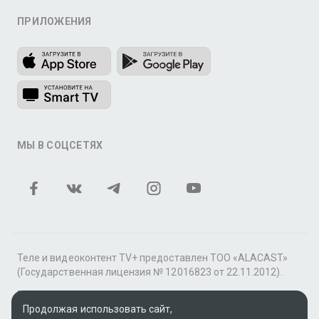
ПРИЛОЖЕНИЯ
МЫ В СОЦСЕТЯХ
Теле и видеоконтент TV+ предоставлен ТОО «ALACAST»
(Государственная лицензия № 12016823 от 22.11.2012).
В рамках услуги «Видео по подписке» для «Пакета
фильмов и сериалов tv+» контент предоставляется
Продолжая использовать сайт,