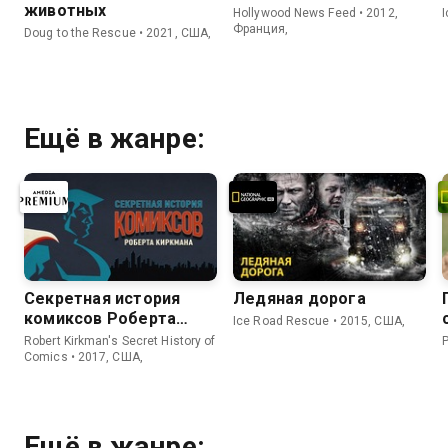
животных
Hollywood News Feed • 2012,
Франция,
Doug to the Rescue • 2021, США,
Ещё в жанре:
Секретная история
Ледяная дорога
комиксов Роберта
Ice Road Rescue • 2015, США,
Киркмана
Robert Kirkman's Secret History of
P
Comics • 2017, США,
Ещё в жанре: