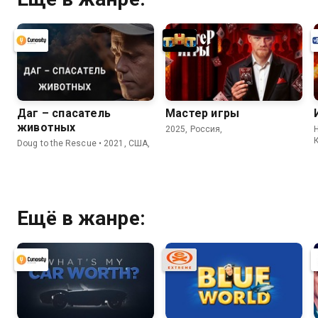
Даг – спасатель
Мастер игры
животных
2025, Россия,
H
Doug to the Rescue • 2021, США,
Ещё в жанре: