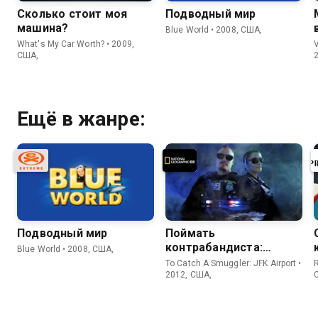
Сколько стоит моя
Подводный мир
машина?
Blue World • 2008, США,
What's My Car Worth? • 2009,
V
США,
Ещё в жанре:
Подводный мир
Поймать
контрабандиста:
Blue World • 2008, США,
Аэропорт Кеннеди
To Catch A Smuggler: JFK Airport •
R
2012, США,