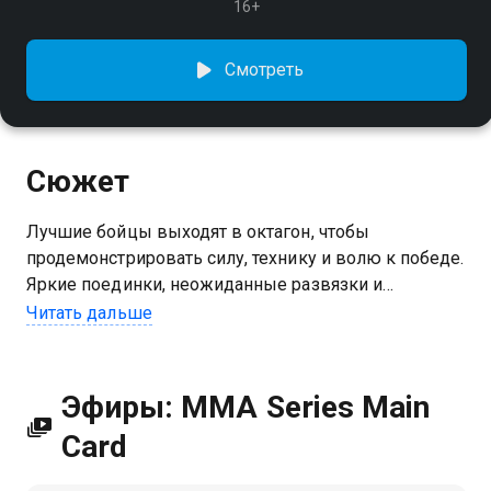
16+
Смотреть
Сюжет
Лучшие бойцы выходят в октагон, чтобы
продемонстрировать силу, технику и волю к победе.
Яркие поединки, неожиданные развязки и
настоящие эмоции - всё это в главной части вечера
Читать дальше
смешанных единоборств|
Эфиры: MMA Series Main
Card