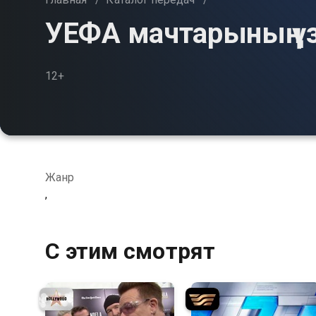
УЕФА мачтарының үз
12+
Жанр
,
С этим смотрят