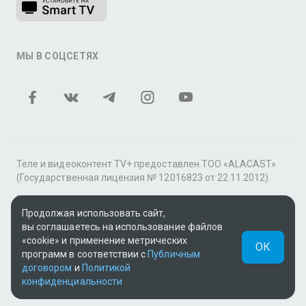
МЫ В СОЦСЕТЯХ
Теле и видеоконтент TV+ предоставлен ТОО «ALACAST»
(Государственная лицензия № 12016823 от 22.11.2012).
В рамках услуги «Видео по подписке» для «Пакета
фильмов и сериалов tv+» контент предоставляется
Продолжая использовать сайт,
онлайн-кинотеатром MEGOGO.
вы соглашаетесь на использование файлов
«cookie» и применение метрических
ОК
Поддержка: tvplus@telecom.kz
программ в соответствии с
Публичным
договором
и
Политикой
UUID: 1663e8ca-c93d-4e8a-aa47-3158a7d3dacd
конфиденциальности
v3.9.15
|
SSR