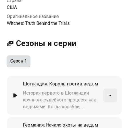
Страна
вся правда о судебных процессах вы можете
США
совершенно бесплатно в хорошем HD качестве на
Оригинальное название
Казахтелеком
Witches: Truth Behind the Trials
Сезоны и серии
Сезон 1
Шотландия: Король против ведьм
История первого в Шотландии
крупного судебного процесса над
ведьмами. Когда корабли,
перевозящие короля Шотландии
Якова VI и его будущую жену,
Германия: Начало охоты на ведьм
попали в шторм, вину возложили