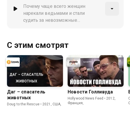
на так называемых ведьм
Почему чаще всего женщин
нарекали ведьмами и стали
судить за невозможные
преступления? История о том, как
крушение надежд пьяницы и
женоненавистника привело к
С этим смотрят
созданию руководства, на которое
веками опирались охотники на
ведьм
Даг – спасатель
Новости Голливуда
животных
Hollywood News Feed • 2012,
C
Франция,
Doug to the Rescue • 2021, США,