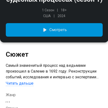
1 Сезон
18+
США
2024
Смотреть
Сюжет
Самый знаменитый процесс над ведьмами
произошел в Салеме в 1692 году. Реконструкции
событий, исследования и интервью с экспертами
проливают свет на то, как проблемы в политике,
Читать дальше
сложная история страны и соперничество привели к
массовой истерии
Жанр
, , ,
Посмотреть онлайн 1 сезон сериала Охота на ведьм: