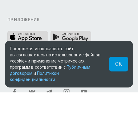
ПРИЛОЖЕНИЯ
Продолжая использовать сайт,
вы соглашаетесь на использование файлов
«cookie» и применение метрических
ОК
программ в соответствии с
Публичным
договором
и
Политикой
МЫ В СОЦСЕТЯХ
конфиденциальности
Теле и видеоконтент TV+ предоставлен ТОО «ALACAST»
(Государственная лицензия № 12016823 от 22.11.2012).