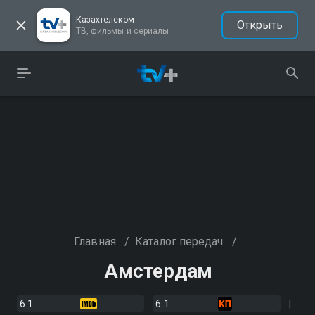
Казахтелеком
Открыть
ТВ, фильмы и сериалы
Главная
/
Каталог передач
/
Амстердам
6.1
6.1