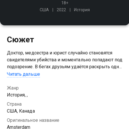
18+
США
2022
История
Сюжет
Доктор, медсестра и юрист случайно становятся
свидетелями убийства и моментально попадают под
подозрение. В бегах друзьям удаётся раскрыть одно
из самых дерзких преступлений века
Читать дальше
Жанр
История, ,
Страна
США, Канада
Оригинальное название
Amsterdam