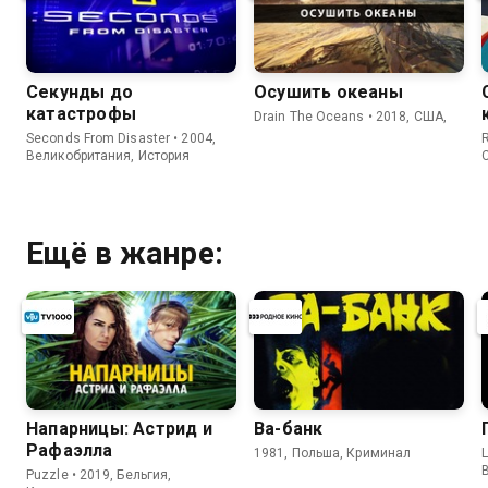
Секунды до
Осушить океаны
катастрофы
Drain The Oceans • 2018, США,
Seconds From Disaster • 2004,
R
Великобритания, История
Ещё в жанре:
Напарницы: Астрид и
Ва-банк
Рафаэлла
1981, Польша, Криминал
L
Puzzle • 2019, Бельгия,