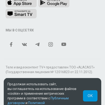
МЫ В СОЦСЕТЯХ
Теле и видеоконтент TV+ предоставлен ТОО «ALACAST»
(Государственная лицензия № 12016823 от 22.11.2012).
В рамках услуги «Видео по подписке» для «Пакета
Продолжая использовать сайт,
фильмов и сериалов tv+» контент предоставляется
вы соглашаетесь на использование файлов
онлайн-кинотеатром MEGOGO.
«cookie» и применение метрических
ОК
Поддержка: tvplus@telecom.kz
программ в соответствии с
Публичным
договором
и
Политикой
UUID: b295020e-dcb8-48be-bf55-ac5920ccdabd