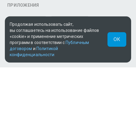
ПРИЛОЖЕНИЯ
Продолжая использовать сайт,
вы соглашаетесь на использование файлов
«cookie» и применение метрических
ОК
программ в соответствии с
Публичным
договором
и
Политикой
конфиденциальности
МЫ В СОЦСЕТЯХ
Теле и видеоконтент TV+ предоставлен ТОО «ALACAST»
(Государственная лицензия № 12016823 от 22.11.2012).
В рамках услуги «Видео по подписке» для «Пакета
фильмов и сериалов tv+» контент предоставляется
онлайн-кинотеатром MEGOGO.