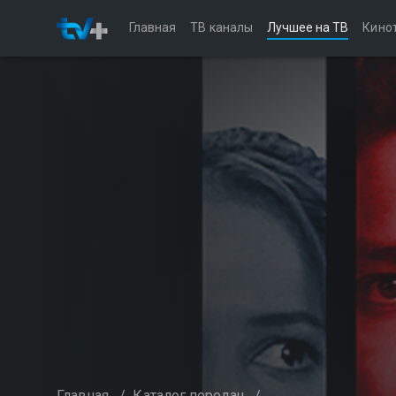
Главная
ТВ каналы
Лучшее на ТВ
Кино
Главная
/
Каталог передач
/