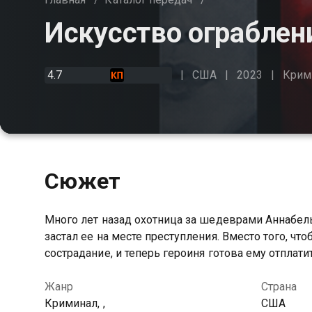
Искусство ограблен
4.7
США
2023
Крим
Сюжет
Много лет назад охотница за шедеврами Аннабель
застал ее на месте преступления. Вместо того, ч
сострадание, и теперь героиня готова ему отплати
Жанр
Страна
Криминал, ,
США