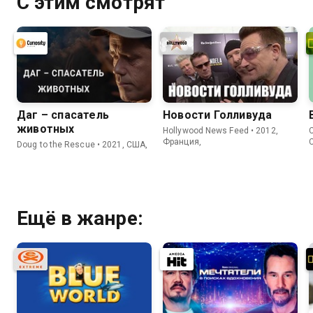
С этим смотрят
Даг – спасатель
Новости Голливуда
животных
Hollywood News Feed • 2012,
C
Франция,
Doug to the Rescue • 2021, США,
Ещё в жанре: