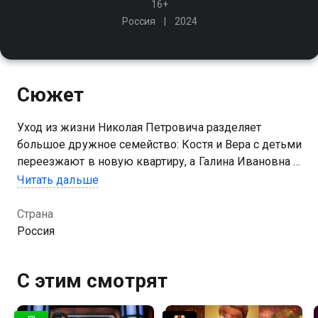
16+
Россия
2024
Сюжет
Уход из жизни Николая Петровича разделяет
большое дружное семейство: Костя и Вера с детьми
переезжают в новую квартиру, а Галина Ивановна -
на дачу. Старшая дочь Ворониных Маша приводит в
Читать дальше
дом жениха - простого провинциального парня
Серёжу
Страна
Россия
Посмотреть онлайн 1 сезон сериала Костя — Вера
вы можете совершенно бесплатно в хорошем HD
С этим смотрят
качестве на Казахтелеком