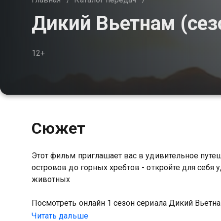
Дикий Вьетнам (сез
12+
Сюжет
Этот фильм приглашает вас в удивительное путе
островов до горных хребтов - откройте для себя
животных
Посмотреть онлайн 1 сезон сериала Дикий Вьет
качестве на Казахтелеком
Читать дальше