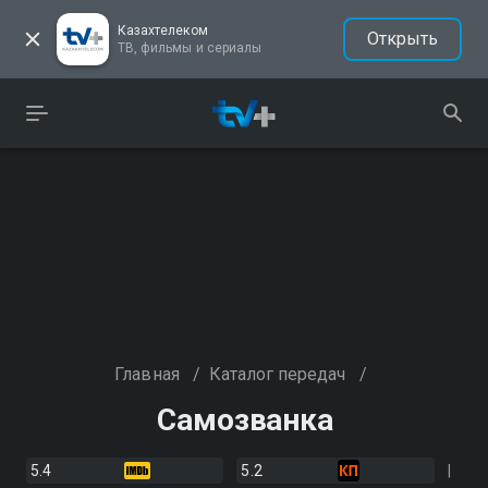
Казахтелеком
Открыть
ТВ, фильмы и сериалы
Главная
/
Каталог передач
/
Самозванка
5.4
5.2