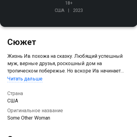
18+
США
2023
Сюжет
Жизнь Ив похожа на сказку. Любящий успешный
муж, верные друзья, роскошный дом на
тропическом побережье. Но вскоре Ив начинает
преследовать таинственная девушка, с появлением
Читать дальше
которой ее привычная реальность рассыпается на
глазах
Страна
США
Оригинальное название
Some Other Woman