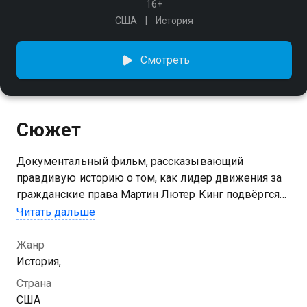
16+
США
История
Смотреть
Сюжет
Документальный фильм, рассказывающий
правдивую историю о том, как лидер движения за
гражданские права Мартин Лютер Кинг подвёргся
кампании запугивания со стороны ФБР Дж. Эдгара
Читать дальше
Гувера
Жанр
История,
Страна
США