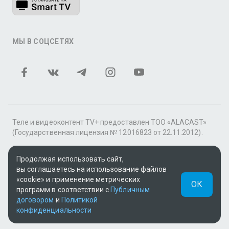
МЫ В СОЦСЕТЯХ
Теле и видеоконтент TV+ предоставлен ТОО «ALACAST»
(Государственная лицензия № 12016823 от 22.11.2012).
В рамках услуги «Видео по подписке» для «Пакета
фильмов и сериалов tv+» контент предоставляется
Продолжая использовать сайт,
онлайн-кинотеатром MEGOGO.
вы соглашаетесь на использование файлов
«cookie» и применение метрических
ОК
Поддержка: tvplus@telecom.kz
программ в соответствии с
Публичным
договором
и
Политикой
UUID: 90bd70be-bfda-4c8c-bc19-ac311fe751bd
конфиденциальности
v3.9.15
|
SSR